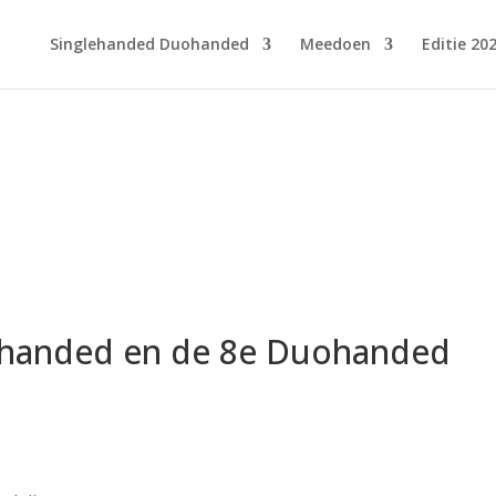
Singlehanded Duohanded
Meedoen
Editie 20
glehanded en de 8e Duohanded